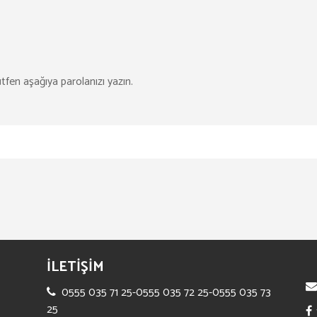
tfen aşağıya parolanızı yazın.
İLETİŞİM
0555 035 71 25-0555 035 72 25-0555 035 73
25