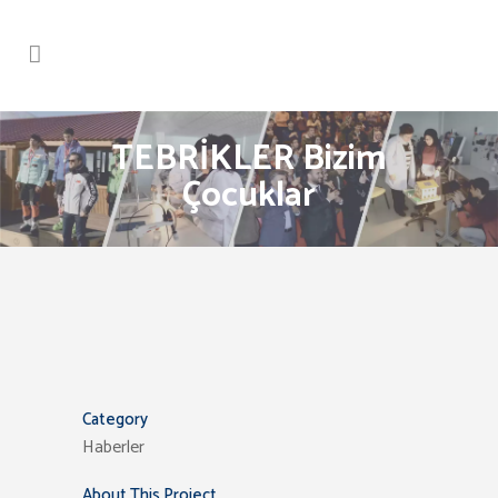
TEBRİKLER Bizim
Çocuklar
Category
Haberler
About This Project