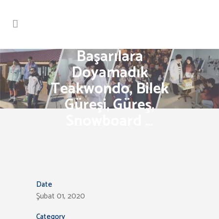
Başarılara
Doyamadık
Teakwondo, Bilek
Güreşi, Güreş,
Snowboard …
Date
Şubat 01, 2020
Category