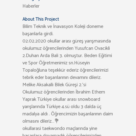
Haberler
About This Project
Bilim Teknik ve İnavasyon Koleji doneme
başarılarla girdi.
02.02.2020 okullar arası güreş yarışmasında
okulumuz öğrencilerinden Yusufcan Ovacikli
2.Duhan Arda Bali 3. olmuştur. Beden Eğitimi
ve Spor Öğretmenimiz sn.Hüseyin
Topaloğluna teşekkür ederiz öğrencilerimizi
tebrik eder başarılarının devamını dileriz.
Melike Aksakallı Bilek Güreşi 2.’si
Okulumuz öğrencilerinden İbrahim Ethem
Yaprak Türkiye okullar arası snowboard
yarışlarında Türkiye 4.sü oldu 3 dalda üç
madalya aldı . Öğrencimizin başarılarının daim
olmasını dileriz…💐
okullarasi taekwondo maçlarında yine
başarılara doyamadık öğrencilerimizden